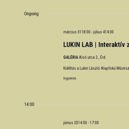
Events
Select
by
date.
Ongoing
Keyword.
március 3118:00
-
július 414:00
LUKIN LAB | Interaktív 
GALÉRIA
Alsó utca 2., Érd
Kiállítás a Lukin László Alapfokú Művés
Ingyenes
14:00
június 2014:00
-
17:00