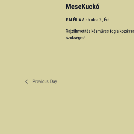
MeseKuckó
GALÉRIA
Alsó utca 2., Érd
Rajzfilmvetítés kézműves foglalkozássa
szükséges!
Previous Day