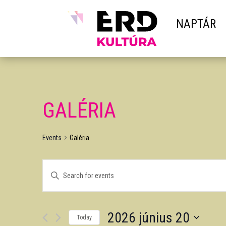
NAPTÁR
GALÉRIA
Events
Galéria
EVENTS
Enter
SEARCH
Keyword.
AND
Search
VIEWS
2026 június 20
for
NAVIGATION
Today