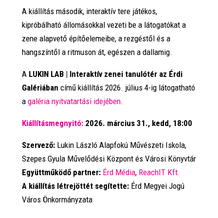
A kiállítás második, interaktív tere játékos,
kipróbálható állomásokkal vezeti be a látogatókat a
zene alapvető építőelemeibe, a rezgéstől és a
hangszíntől a ritmuson át, egészen a dallamig.
A
LUKIN LAB | Interaktív zenei tanulótér az Érdi
Galériában
című kiállítás 2026. július 4-ig látogatható
a
galéria nyitvatartási idejében
.
Kiállításmegnyitó:
2026. március 31., kedd, 18:00
Szervező:
Lukin László Alapfokú Művészeti Iskola,
Szepes Gyula Művelődési Központ és Városi Könyvtár
Együttműködő partner:
Érd Média
,
ReachIT Kft.
A kiállítás létrejöttét segítette:
Érd Megyei Jogú
Város Önkormányzata