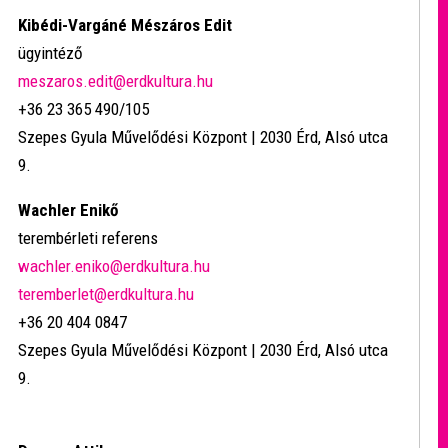
Kibédi-Vargáné Mészáros Edit
ügyintéző
meszaros.edit@erdkultura.hu
+36 23 365 490/105
Szepes Gyula Művelődési Központ | 2030 Érd, Alsó utca
9.
Wachler Enikő
terembérleti referens
wachler.eniko@erdkultura.hu
teremberlet@erdkultura.hu
+36 20 404 0847
Szepes Gyula Művelődési Központ | 2030 Érd, Alsó utca
9.