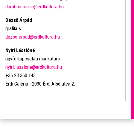
daraban.maria@erdkultura.hu
Dezső Árpád
grafikus
dezso.arpad@erdkultura.hu
Nyíri Lászlóné
ügyfélkapcsolati munkatárs
nyiri.laszlone@erdkultura.hu
+36 23 360 143
Érdi Galéria | 2030 Érd, Alsó utca 2.