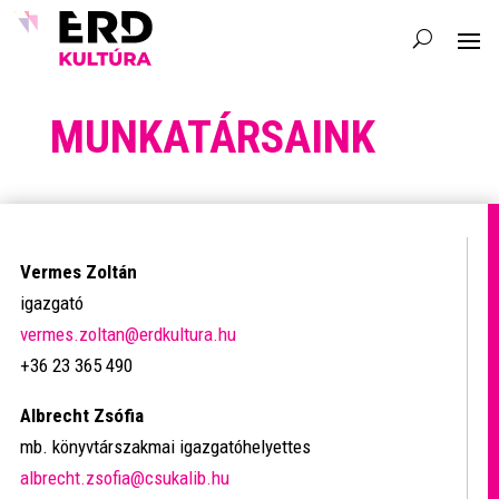
MUNKATÁRSAINK
Vermes Zoltán
igazgató
vermes.zoltan@erdkultura.hu
+36 23 365 490
Albrecht Zsófia
mb. könyvtárszakmai igazgatóhelyettes
albrecht.zsofia@csukalib.hu