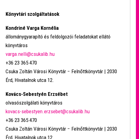
Könyvtári szolgáltatások
Kondriné Varga Kornélia
állománygyarapító és feldolgozói feladatokat ellátó
könyvtáros
varga.nelli@csukalib.hu
+36 23 365 470
Csuka Zoltán Városi Könyvtár − Felnőttkönyvtár | 2030
Érd, Hivatalnok utca 12.
Kovács-Sebestyén Erzsébet
olvasószolgálati könyvtáros
kovacs-sebestyen.erzsebet@csukalib.hu
+36 23 365 470
Csuka Zoltán Városi Könyvtár − Felnőttkönyvtár | 2030
Érd, Hivatalnok utca 12.