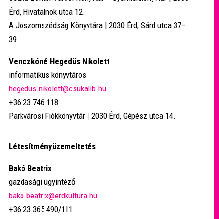
Érd, Hivatalnok utca 12.
A Jószomszédság Könyvtára | 2030 Érd, Sárd utca 37–
39.
Venczkóné Hegedüs Nikolett
informatikus könyvtáros
hegedus.nikolett@csukalib.hu
+36 23 746 118
Parkvárosi Fiókkönyvtár | 2030 Érd, Gépész utca 14.
Létesítményüzemeltetés
Bakó Beatrix
gazdasági ügyintéző
bako.beatrix@erdkultura.hu
+36 23 365 490/111