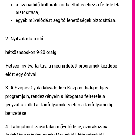
a szabadidő kulturális célú eltöltéséhez a feltételek
biztosítása,
egyéb művelődést segítő lehetőségek biztosítása.
2. Nyitvatartási idő:
hétköznapokon 9-20 óráig.
Hétvégi nyitva tartás: a meghírdetett programok kezdése
előtt egy órával.
3. A Szepes Gyula Művelődési Központ belépődíjas
programjain, rendezvényein a látogatás feltétele a
jegyváltás, illetve tanfolyamok esetén a tanfolyami díj
befizetése.
4. Látogatóink zavartalan művelődése, szórakozása
érdekében minden munkatársunktól, látogatónktól