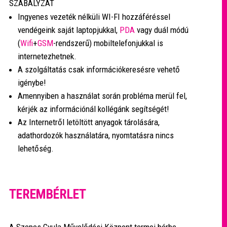
SZABÁLYZAT
Ingyenes vezeték nélküli WI-FI hozzáféréssel
vendégeink saját laptopjukkal,
PDA
vagy duál módú
(
Wifi
+
GSM
-rendszerű) mobiltelefonjukkal is
internetezhetnek.
A szolgáltatás csak információkeresésre vehető
igénybe!
Amennyiben a használat során probléma merül fel,
kérjék az információnál kollégánk segítségét!
Az Internetről letöltött anyagok tárolására,
adathordozók használatára, nyomtatásra nincs
lehetőség.
TEREMBÉRLET
A Szepes Gyula Művelődési Központ termei bérbe