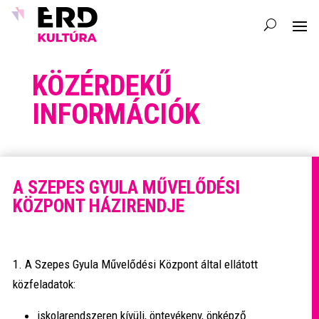
KÖZÉRDEKŰ
INFORMÁCIÓK
A SZEPES GYULA MŰVELŐDÉSI
KÖZPONT HÁZIRENDJE
1. A Szepes Gyula Művelődési Központ által ellátott
közfeladatok:
iskolarendszeren kívüli, öntevékeny, önképző