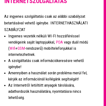
INTERNETSZOLGÁLTATÁS
Az ingyenes szolgáltatás csak az alábbi szabályzat
betartásával vehető igénybe.
INTERNETHASZNÁLATI
SZABÁLYZAT
Ingyenes vezeték nélküli WI-FI hozzáféréssel
vendégeink saját laptopjukkal,
PDA
vagy duál módú
(
Wifi
+
GSM
-rendszerű) mobiltelefonjukkal is
internetezhetnek.
A szolgáltatás csak információkeresésre vehető
igénybe!
Amennyiben a használat során probléma merül fel,
kérjék az információnál kollégánk segítségét!
Az Internetről letöltött anyagok tárolására,
adathordozók használatára, nyomtatásra nincs
lehetőség.