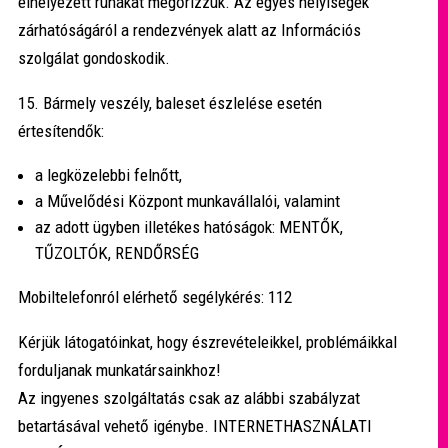
elhelyezett ruhákat megőrizzük. Az egyes helyiségek
zárhatóságáról a rendezvények alatt az Információs
szolgálat gondoskodik.
15. Bármely veszély, baleset észlelése esetén
értesítendők:
a legközelebbi felnőtt,
a Művelődési Központ munkavállalói, valamint
az adott ügyben illetékes hatóságok: MENTŐK,
TŰZOLTÓK, RENDŐRSÉG
Mobiltelefonról elérhető segélykérés: 112
Kérjük látogatóinkat, hogy észrevételeikkel, problémáikkal
forduljanak munkatársainkhoz!
Az ingyenes szolgáltatás csak az alábbi szabályzat
betartásával vehető igénybe.
INTERNETHASZNÁLATI