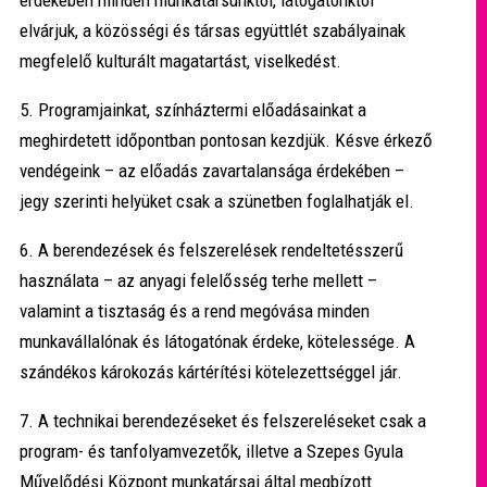
elvárjuk, a közösségi és társas együttlét szabályainak
megfelelő kulturált magatartást, viselkedést.
5. Programjainkat, színháztermi előadásainkat a
meghirdetett időpontban pontosan kezdjük. Késve érkező
vendégeink – az előadás zavartalansága érdekében –
jegy szerinti helyüket csak a szünetben foglalhatják el.
6. A berendezések és felszerelések rendeltetésszerű
használata – az anyagi felelősség terhe mellett –
valamint a tisztaság és a rend megóvása minden
munkavállalónak és látogatónak érdeke, kötelessége. A
szándékos károkozás kártérítési kötelezettséggel jár.
7. A technikai berendezéseket és felszereléseket csak a
program- és tanfolyamvezetők, illetve a Szepes Gyula
Művelődési Központ munkatársai által megbízott