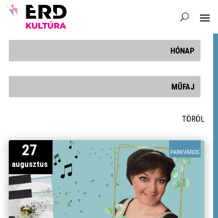
HÓNAP
MŰFAJ
TÖRÖL
27
augusztus