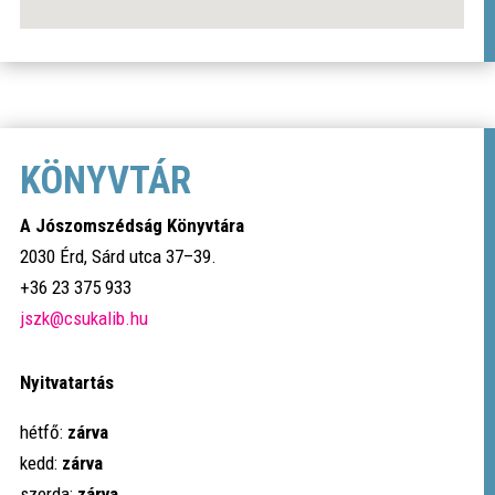
KÖNYVTÁR
A Jószomszédság Könyvtára
2030 Érd, Sárd utca 37–39.
+36 23 375 933
jszk@csukalib.hu
Nyitvatartás
hétfő:
zárva
kedd:
zárva
szerda:
zárva