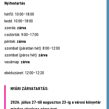
Nyitvatartás
hétfő: 10:00–18:00
kedd: 10:00–18:00
szerda:
zárva
csütörtök: 9:00–17:00
péntek:
zárva
szombat (páratlan hét): 8:00–12:00
szombat (páros hét):
zárva
vasárnap:
zárva
ebédszünet: 12:00–12:20
NYÁRI ZÁRVATARTÁS:
2026. július 27-től augusztus 23-ig a városi könyvtár
minden részlege zárva tart.