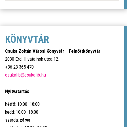
KÖNYVTÁR
Csuka Zoltán Városi Könyvtár – Felnőttkönyvtár
2030 Érd, Hivatalnok utca 12.
+36 23 365 470
csukalib@csukalib.hu
Nyitvatartás
hétfő: 10:00–18:00
kedd: 10:00–18:00
szerda:
zárva