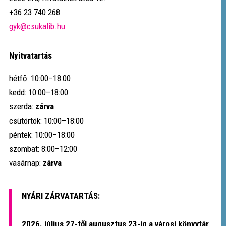
+36 23 740 268
gyk@csukalib.hu
Nyitvatartás
hétfő: 10:00–18:00
kedd: 10:00–18:00
szerda:
zárva
csütörtök: 10:00–18:00
péntek: 10:00–18:00
szombat: 8:00–12:00
vasárnap:
zárva
NYÁRI ZÁRVATARTÁS:
2026. július 27-től augusztus 23-ig a városi könyvtár