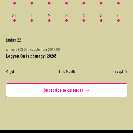
event,
event,
event,
events,
event,
event,
event,
1
1
1
1
2
1
1
31
1
2
3
4
5
6
event,
event,
event,
event,
events,
event,
event,
június 22
június 2208:00
-
szeptember 2017:00
Legyen Ön is pótnagyi 2026!
júl
This Month
szept
Subscribe to calendar