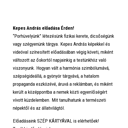
Kepes András előadása Érden!
“Porhüvelyünk” létezésünk fizikai kerete, dicsőségünk
vagy szégyenünk tárgya. Kepes András képekkel és
videóval színesített előadásában végig követi, miként
változott az őskortól napjainkig a testünkhöz való
viszonyunk. Hogyan vált a harmónia szimbólumává,
szépségideállá, a gyönyör tárgyává, a hatalom
propaganda eszközévé, áruvá a reklámban, és miként
került a középpontba a nemek közti egyenlőségért
vívott küzdelemben. Mit tanulhatunk a természeti
népektől és az állatvilágtól.
Előadásaink SZÉP KÁRTYÁVAL is elérhetőek!