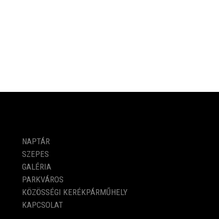
PROGRAMOK
NAPTÁR
SZEPES
GALÉRIA
PARKVÁROS
KÖZÖSSÉGI KERÉKPÁRMŰHELY
KAPCSOLAT