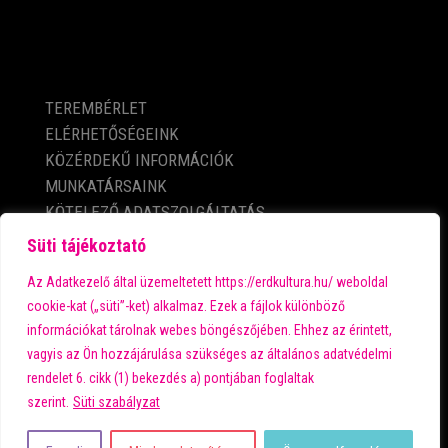
KÖZÉRDEKŰ ADATOK
TEREMBÉRLET
ELÉRHETŐSÉGEINK
KÖZÉRDEKŰ INFORMÁCIÓK
MUNKATÁRSAINK
KÖTELEZŐ ADATSZOLGÁLTATÁS
ADATVÉDELMI TÁJÉKOZTATÓ
Süti tájékoztató
IMPRESSZUM
Az Adatkezelő által üzemeltetett https://erdkultura.hu/ weboldal
cookie-kat („süti”-ket) alkalmaz. Ezek a fájlok különböző
információkat tárolnak webes böngészőjében. Ehhez az érintett,
A városi kultúra fő támogatója:
vagyis az Ön hozzájárulása szükséges az általános adatvédelmi
rendelet 6. cikk (1) bekezdés a) pontjában foglaltak
szerint.
Süti szabályzat