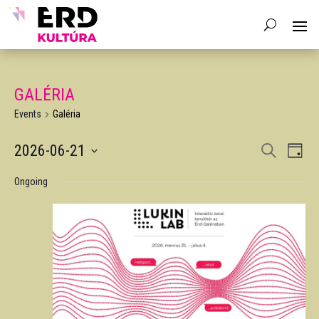
GALÉRIA
Events
Galéria
EVENTS
EV
2026-06-21
Search
Day
VIE
SEARCH
Select
NAV
AND
Ongoing
date.
VIEWS
NAVIGA