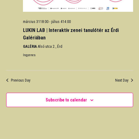
március 3118:00
-
július 414:00
LUKIN LAB | Interaktív zenei tanulótér az Érdi
Galériában
GALÉRIA
Alsó utca 2., Érd
Ingyenes
Previous Day
Next Day
Subscribe to calendar