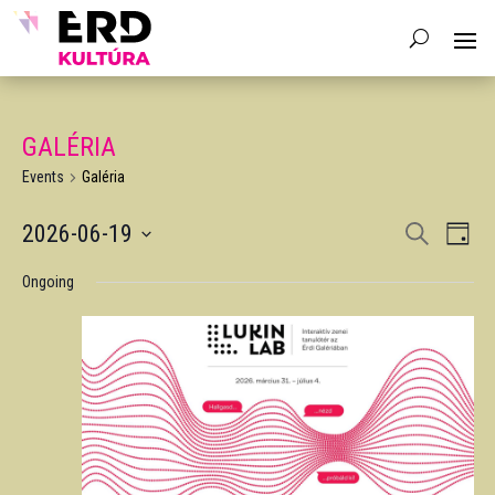
GALÉRIA
Events
Galéria
EVENTS
EV
2026-06-19
Search
Day
VIE
SEARCH
Select
NAV
AND
Ongoing
date.
VIEWS
NAVIGA