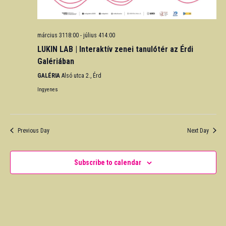
március 3118:00
-
július 414:00
LUKIN LAB | Interaktív zenei tanulótér az Érdi
Galériában
GALÉRIA
Alsó utca 2., Érd
Ingyenes
Previous Day
Next Day
Subscribe to calendar