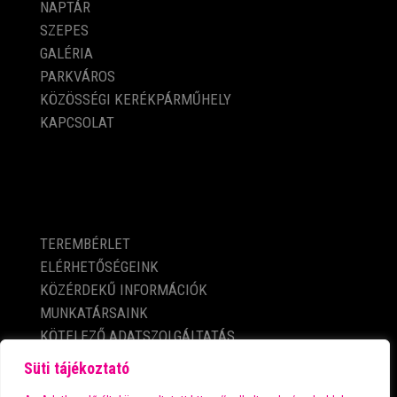
NAPTÁR
SZEPES
GALÉRIA
PARKVÁROS
KÖZÖSSÉGI KERÉKPÁRMŰHELY
KAPCSOLAT
KÖZÉRDEKŰ ADATOK
TEREMBÉRLET
ELÉRHETŐSÉGEINK
KÖZÉRDEKŰ INFORMÁCIÓK
MUNKATÁRSAINK
KÖTELEZŐ ADATSZOLGÁLTATÁS
ADATVÉDELMI TÁJÉKOZTATÓ
Süti tájékoztató
IMPRESSZUM