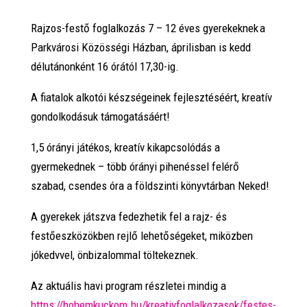
Rajzos-festő foglalkozás 7 – 12 éves gyerekeknek a
Parkvárosi Közösségi Házban, áprilisban is kedd
délutánonként 16 órától 17,30-ig.
A fiatalok alkotói készségeinek fejlesztéséért, kreatív
gondolkodásuk támogatásáért!
1,5 órányi játékos, kreatív kikapcsolódás a
gyermekednek – több órányi pihenéssel felérő
szabad, csendes óra a földszinti könyvtárban Neked!
A gyerekek játszva fedezhetik fel a rajz- és
festőeszközökben rejlő lehetőségeket, miközben
jókedvvel, önbizalommal töltekeznek.
Az aktuális havi program részletei mindig a
https://bohemkuckom.hu/kreativfoglalkozasok/festes-