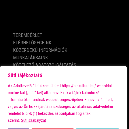
KÖZÉRDEKŰ ADATOK
TEREMBÉRLET
ELÉRHETŐSÉGEINK
KÖZÉRDEKŰ INFORMÁCIÓK
MUNKATÁRSAINK
KÖTELEZŐ ADATSZOLGÁLTATÁS
ADATVÉDELMI TÁJÉKOZTATÓ
Süti tájékoztató
IMPRESSZUM
Az Adatkezelő által üzemeltetett https://erdkultura.hu/ weboldal
cookie-kat („süti”-ket) alkalmaz. Ezek a fájlok különböző
információkat tárolnak webes böngészőjében. Ehhez az érintett,
A városi kultúra fő támogatója:
vagyis az Ön hozzájárulása szükséges az általános adatvédelmi
rendelet 6. cikk (1) bekezdés a) pontjában foglaltak
szerint.
Süti szabályzat