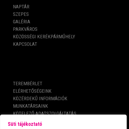
NAPTÁR
SZEPES
GALÉRIA
PARKVÁROS
KÖZÖSSÉGI KERÉKPÁRMŰHELY
KAPCSOLAT
KÖZÉRDEKŰ ADATOK
TEREMBÉRLET
ELÉRHETŐSÉGEINK
KÖZÉRDEKŰ INFORMÁCIÓK
MUNKATÁRSAINK
KÖTELEZŐ ADATSZOLGÁLTATÁS
ADATVÉDELMI TÁJÉKOZTATÓ
Süti tájékoztató
IMPRESSZUM