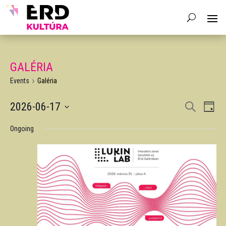
GALÉRIA
Events
Galéria
EVENTS
EV
2026-06-17
Search
Day
VIE
SEARCH
Select
NAV
AND
Ongoing
date.
VIEWS
NAVIGA