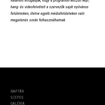
valamint elfogadják, hogy a programon készült kép-,
hang- és videofelvételt a szervezők saját nyilvános
felületeiken, illetve egyéb médiafelületeken való
megjelenés során felhasználhatnak.
PROGRAMOK
NAPTÁR
SZEPES
GALÉRIA