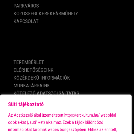
PARKVÁROS
KÖZÖSSÉGI KERÉKPÁRMŰHELY
KAPCSOLAT
KÖZÉRDEKŰ ADATOK
TEREMBÉRLET
ELÉRHETŐSÉGEINK
KÖZÉRDEKŰ INFORMÁCIÓK
MUNKATÁRSAINK
KÖTELEZŐ ADATSZOLGÁLTATÁS
ADATVÉDELMI TÁJÉKOZTATÓ
Süti tájékoztató
IMPRESSZUM
Az Adatkezelő által üzemeltetett https://erdkultura.hu/ weboldal
cookie-kat („süti”-ket) alkalmaz. Ezek a fájlok különböző
információkat tárolnak webes böngészőjében. Ehhez az érintett,
A városi kultúra fő támogatója: