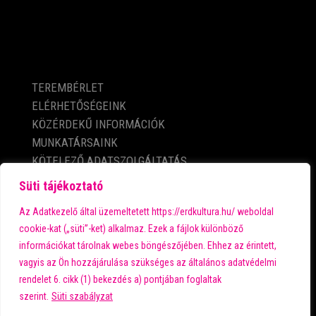
KÖZÉRDEKŰ ADATOK
TEREMBÉRLET
ELÉRHETŐSÉGEINK
KÖZÉRDEKŰ INFORMÁCIÓK
MUNKATÁRSAINK
KÖTELEZŐ ADATSZOLGÁLTATÁS
ADATVÉDELMI TÁJÉKOZTATÓ
Süti tájékoztató
IMPRESSZUM
Az Adatkezelő által üzemeltetett https://erdkultura.hu/ weboldal
cookie-kat („süti”-ket) alkalmaz. Ezek a fájlok különböző
információkat tárolnak webes böngészőjében. Ehhez az érintett,
A városi kultúra fő támogatója:
vagyis az Ön hozzájárulása szükséges az általános adatvédelmi
rendelet 6. cikk (1) bekezdés a) pontjában foglaltak
szerint.
Süti szabályzat