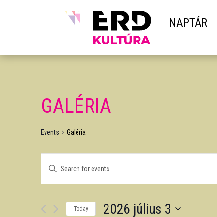
NAPTÁR
GALÉRIA
Events
Galéria
EVENTS
Enter
SEARCH
Keyword.
AND
Search
VIEWS
2026 július 3
for
NAVIGATION
Today