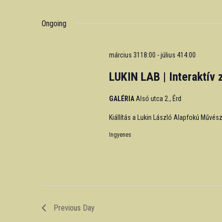
Events
Select
by
date.
Ongoing
Keyword.
március 3118:00
-
július 414:00
LUKIN LAB | Interaktív 
GALÉRIA
Alsó utca 2., Érd
Kiállítás a Lukin László Alapfokú Művés
Ingyenes
Previous Day