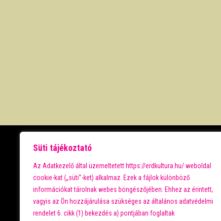
PROGRAMOK
Süti tájékoztató
Az Adatkezelő által üzemeltetett https://erdkultura.hu/ weboldal
NAPTÁR
cookie-kat („süti”-ket) alkalmaz. Ezek a fájlok különböző
SZEPES
információkat tárolnak webes böngészőjében. Ehhez az érintett,
GALÉRIA
vagyis az Ön hozzájárulása szükséges az általános adatvédelmi
PARKVÁROS
rendelet 6. cikk (1) bekezdés a) pontjában foglaltak