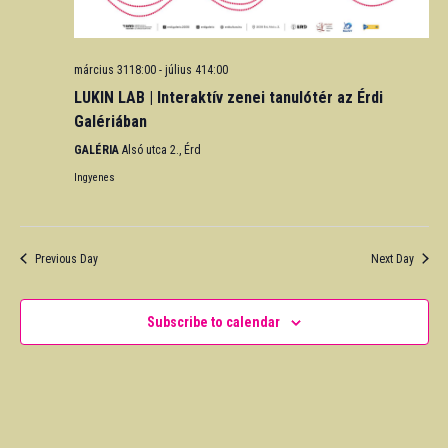
március 3118:00
-
július 414:00
LUKIN LAB | Interaktív zenei tanulótér az Érdi
Galériában
GALÉRIA
Alsó utca 2., Érd
Ingyenes
Previous Day
Next Day
Subscribe to calendar