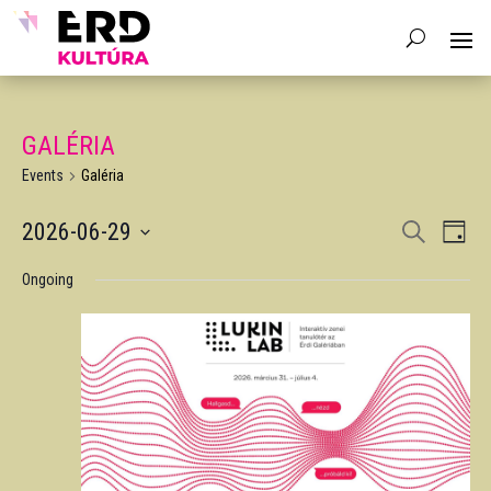
GALÉRIA
Events
Galéria
EVENTS
EV
2026-06-29
Search
Day
VIE
SEARCH
Select
NAV
AND
Ongoing
date.
VIEWS
NAVIGA