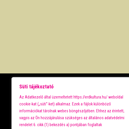
PROGRAMOK
Süti tájékoztató
Az Adatkezelő által üzemeltetett https://erdkultura.hu/ weboldal
NAPTÁR
cookie-kat („süti”-ket) alkalmaz. Ezek a fájlok különböző
SZEPES
információkat tárolnak webes böngészőjében. Ehhez az érintett,
GALÉRIA
vagyis az Ön hozzájárulása szükséges az általános adatvédelmi
PARKVÁROS
rendelet 6. cikk (1) bekezdés a) pontjában foglaltak