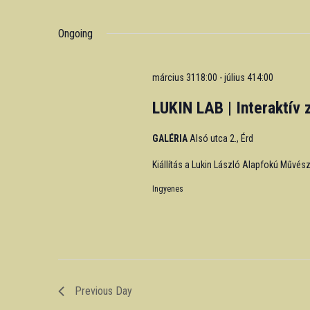
Events
Select
by
date.
Ongoing
Keyword.
március 3118:00
-
július 414:00
LUKIN LAB | Interaktív 
GALÉRIA
Alsó utca 2., Érd
Kiállítás a Lukin László Alapfokú Művés
Ingyenes
Previous Day