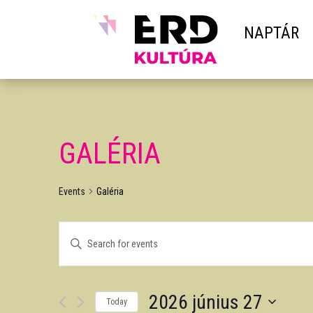
NAPTÁR
GALÉRIA
Events
Galéria
EVENTS
Enter
SEARCH
Keyword.
AND
Search
VIEWS
2026 június 27
for
NAVIGATION
Today