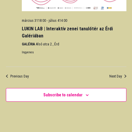
március 3118:00
-
július 414:00
LUKIN LAB | Interaktív zenei tanulótér az Érdi
Galériában
GALÉRIA
Alsó utca 2., Érd
Ingyenes
Previous Day
Next Day
Subscribe to calendar