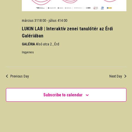
március 3118:00
-
július 414:00
LUKIN LAB | Interaktív zenei tanulótér az Érdi
Galériában
GALÉRIA
Alsó utca 2., Érd
Ingyenes
Previous Day
Next Day
Subscribe to calendar