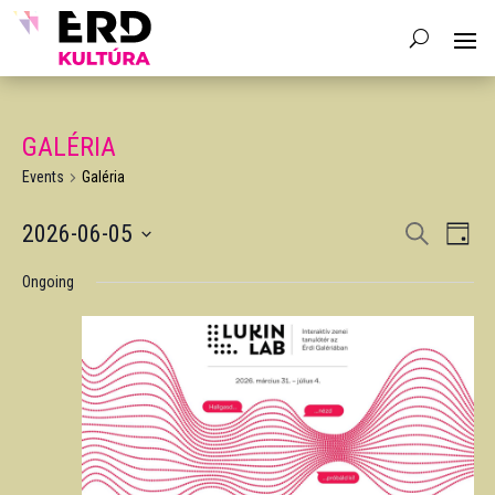
GALÉRIA
Events
Galéria
EVENTS
EV
2026-06-05
Search
Day
VIE
SEARCH
Select
NAV
AND
Ongoing
date.
VIEWS
NAVIGA