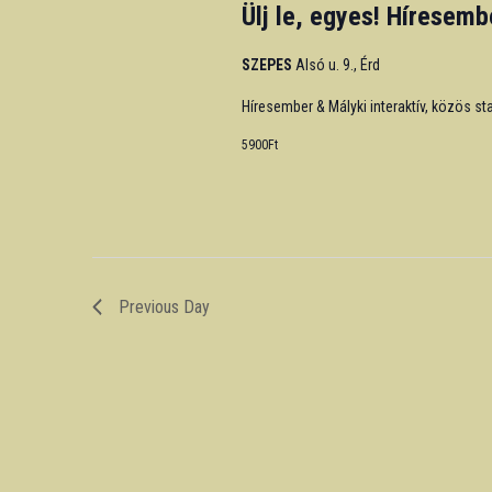
Ülj le, egyes! Híresemb
SZEPES
Alsó u. 9., Érd
Híresember & Mályki interaktív, közös s
5900Ft
Previous Day