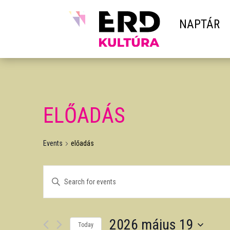
NAPTÁR
ELŐADÁS
Events
előadás
EVENTS
Enter
SEARCH
Keyword.
AND
Search
VIEWS
2026 május 19
for
NAVIGATION
Today