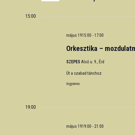
Events
Select
by
date.
15:00
Keyword.
május 1915:00
-
17:00
Orkesztika – mozdulat
SZEPES
Alsó u. 9., Érd
Út a szabad tánchoz
Ingyenes
19:00
május 1919:00
-
21:00