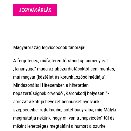
JEGYVÁSÁRLÁS
Magyarország legviccesebb tanórája!
A fergeteges, műfajteremtő stand up comedy est
„tananyaga” maga az abszurdiotásoktól sem mentes,
mai magyar (köz)élet és korunk „szósölmédiája”.
Mindazonáltal Híresember, a hihetetlen
népszertűségnek örvendő „Káromkodj helyesen!”-
sorozat alkotója bevezet bennünket nyelvünk
szépségeibe, rejtelmeibe, sötét bugyraiba, míg Mályki
megmutatja nekünk, hogy mi van a „napviccén” túl és
miként lehetséges megtalálni a humort a szürke