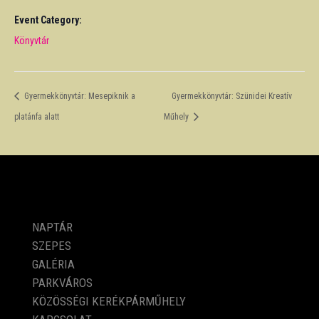
Event Category:
Könyvtár
Gyermekkönyvtár: Mesepiknik a
Gyermekkönyvtár: Szünidei Kreatív
platánfa alatt
Műhely
PROGRAMOK
NAPTÁR
SZEPES
GALÉRIA
PARKVÁROS
KÖZÖSSÉGI KERÉKPÁRMŰHELY