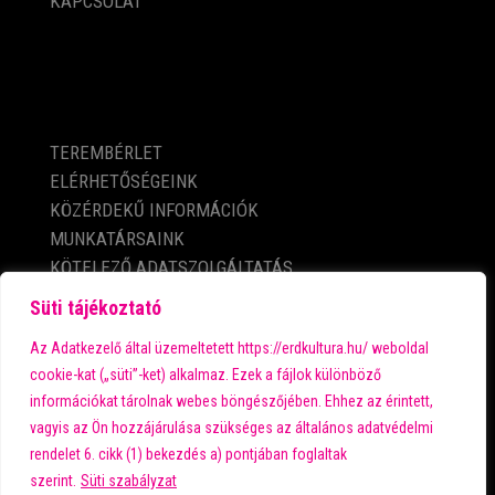
KAPCSOLAT
KÖZÉRDEKŰ ADATOK
TEREMBÉRLET
ELÉRHETŐSÉGEINK
KÖZÉRDEKŰ INFORMÁCIÓK
MUNKATÁRSAINK
KÖTELEZŐ ADATSZOLGÁLTATÁS
ADATVÉDELMI TÁJÉKOZTATÓ
Süti tájékoztató
IMPRESSZUM
Az Adatkezelő által üzemeltetett https://erdkultura.hu/ weboldal
cookie-kat („süti”-ket) alkalmaz. Ezek a fájlok különböző
információkat tárolnak webes böngészőjében. Ehhez az érintett,
A városi kultúra fő támogatója:
vagyis az Ön hozzájárulása szükséges az általános adatvédelmi
rendelet 6. cikk (1) bekezdés a) pontjában foglaltak
szerint.
Süti szabályzat