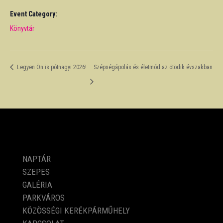
Event Category:
Könyvtár
Legyen Ön is pótnagyi 2026!
Szépségápolás és életmód az ötödik évszakban
PROGRAMOK
NAPTÁR
SZEPES
GALÉRIA
PARKVÁROS
KÖZÖSSÉGI KERÉKPÁRMŰHELY