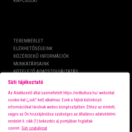
KAPCSOLAT
KÖZÉRDEKŰ ADATOK
TEREMBÉRLET
ELÉRHETŐSÉGEINK
KÖZÉRDEKŰ INFORMÁCIÓK
MUNKATÁRSAINK
KÖTELEZŐ ADATSZOLGÁLTATÁS
ADATVÉDELMI TÁJÉKOZTATÓ
Süti tájékoztató
IMPRESSZUM
Az Adatkezelő által üzemeltetett https://erdkultura.hu/ weboldal
cookie-kat („süti”-ket) alkalmaz. Ezek a fájlok különböző
információkat tárolnak webes böngészőjében. Ehhez az érintett,
A városi kultúra fő támogatója:
vagyis az Ön hozzájárulása szükséges az általános adatvédelmi
rendelet 6. cikk (1) bekezdés a) pontjában foglaltak
szerint.
Süti szabályzat