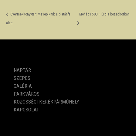
Gyermekkönyvtár: Mesepiknik a platánfa
Mohács 500 – Érd a középkorban
alatt
PROGRAMOK
NAPTÁR
SZEPES
GALÉRIA
PARKVÁROS
KÖZÖSSÉGI KERÉKPÁRMŰHELY
KAPCSOLAT
KÖZÉRDEKŰ ADATOK