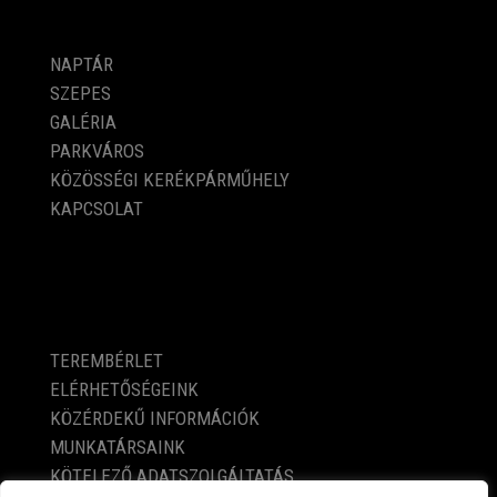
PROGRAMOK
NAPTÁR
SZEPES
GALÉRIA
PARKVÁROS
KÖZÖSSÉGI KERÉKPÁRMŰHELY
KAPCSOLAT
KÖZÉRDEKŰ ADATOK
TEREMBÉRLET
ELÉRHETŐSÉGEINK
KÖZÉRDEKŰ INFORMÁCIÓK
MUNKATÁRSAINK
KÖTELEZŐ ADATSZOLGÁLTATÁS