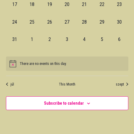
0
0
0
0
0
0
0
17
18
19
20
21
22
23
events,
events,
events,
events,
events,
events,
events,
0
0
0
0
0
0
0
24
25
26
27
28
29
30
events,
events,
events,
events,
events,
events,
events,
0
0
0
0
0
0
0
31
1
2
3
4
5
6
events,
events,
events,
events,
events,
events,
events,
There are no events on this day.
júl
This Month
szept
Subscribe to calendar