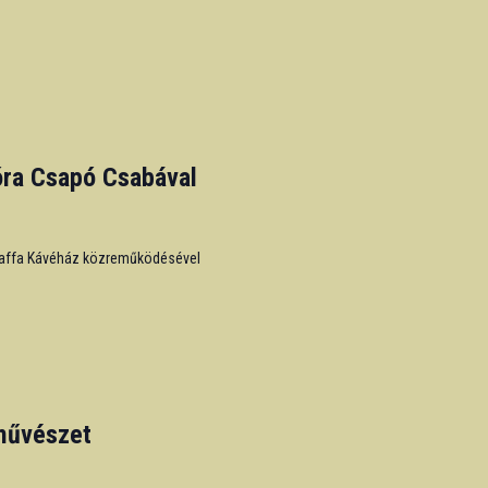
ra Csapó Csabával
Kaffa Kávéház közreműködésével
művészet