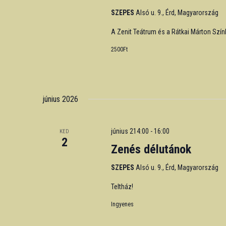
SZEPES
Alsó u. 9., Érd, Magyarország
A Zenit Teátrum és a Rátkai Márton Szí
2500Ft
június 2026
június 214:00
-
16:00
KED
2
Zenés délutánok
SZEPES
Alsó u. 9., Érd, Magyarország
Teltház!
Ingyenes