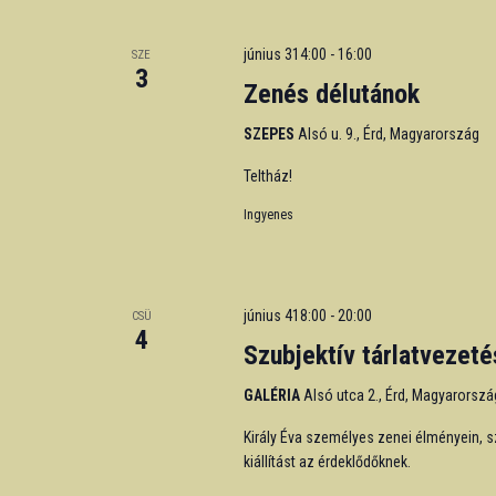
június 314:00
-
16:00
SZE
3
Zenés délutánok
SZEPES
Alsó u. 9., Érd, Magyarország
Teltház!
Ingyenes
június 418:00
-
20:00
CSÜ
4
Szubjektív tárlatvezeté
GALÉRIA
Alsó utca 2., Érd, Magyarorszá
Király Éva személyes zenei élményein, 
kiállítást az érdeklődőknek.