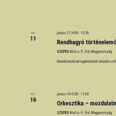
június 1114:00
-
15:30
CSÜ
11
Rendhagyó történelemó
SZEPES
Alsó u. 9., Érd, Magyarország
Kávékóstolóval egybekötött előadás a 
június 1615:00
-
17:00
KED
16
Orkesztika – mozdulat
SZEPES
Alsó u. 9., Érd, Magyarország