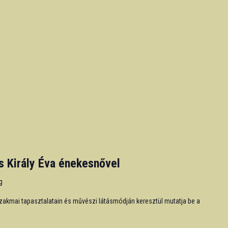
s Király Éva énekesnővel
g
szakmai tapasztalatain és művészi látásmódján keresztül mutatja be a