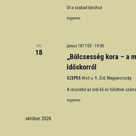
Út a szabad tánchoz
Ingyenes
június 1817:00
-
19:00
CSÜ
18
„Bölcsesség kora – a m
időskorról
SZEPES
Alsó u. 9., Érd, Magyarország
A részvétel az érdi 65 év fölöttiek szám
Ingyenes
október 2026