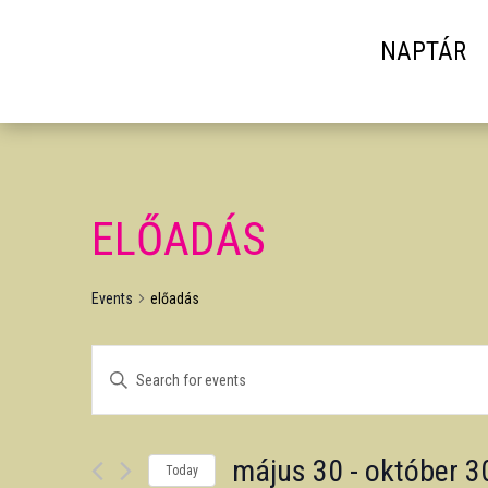
NAPTÁR
ELŐADÁS
Events
előadás
EVENTS
Enter
SEARCH
Keyword.
AND
Search
VIEWS
május 30
 - 
október 3
for
NAVIGATION
Today