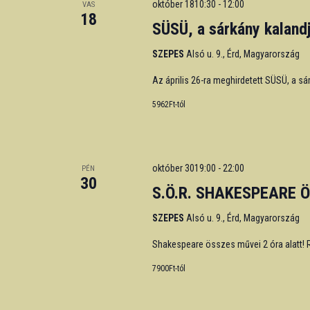
október 1810:30
-
12:00
VAS
18
SÜSÜ, a sárkány kaland
SZEPES
Alsó u. 9., Érd, Magyarország
Az április 26-ra meghirdetett SÜSÜ, a sá
5962Ft-tól
október 3019:00
-
22:00
PÉN
30
S.Ö.R. SHAKESPEARE Ö
SZEPES
Alsó u. 9., Érd, Magyarország
Shakespeare összes művei 2 óra alatt! Re
7900Ft-tól