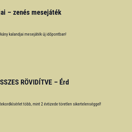
jai – zenés mesejáték
rkány kalandjai mesejáték új időpontban!
SSZES RÖVIDÍTVE – Érd
kordkísérlet több, mint 2 évtizede töretlen sikertelenséggel!