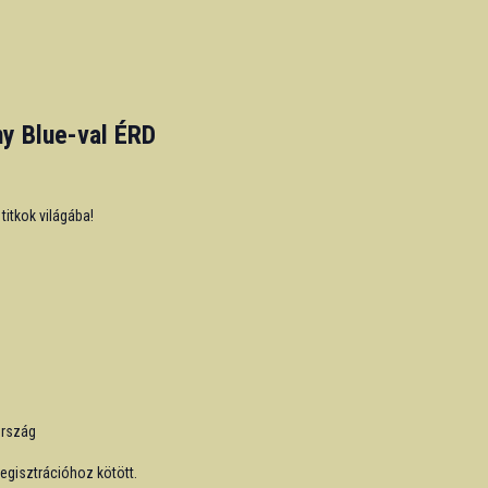
ny Blue-val ÉRD
 titkok világába!
ország
regisztrációhoz kötött.