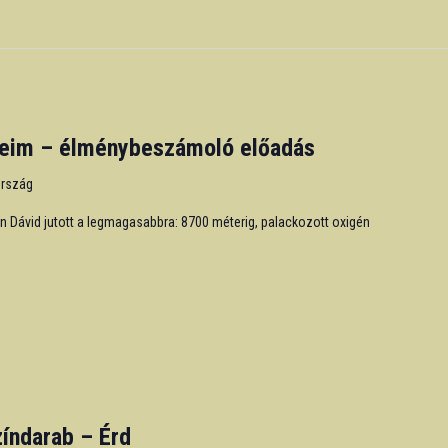
éveim – élménybeszámoló előadás
ország
 Dávid jutott a legmagasabbra: 8700 méterig, palackozott oxigén
índarab – Érd