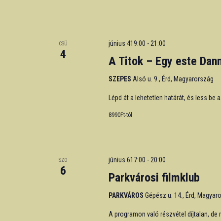
június 419:00
-
21:00
CSÜ
4
A Titok – Egy este Dan
SZEPES
Alsó u. 9., Érd, Magyarország
Lépd át a lehetetlen határát, és less be a
8990Ft-tól
június 617:00
-
20:00
SZO
6
Parkvárosi filmklub
PARKVÁROS
Gépész u. 14., Érd, Magyar
A programon való részvétel díjtalan, de 