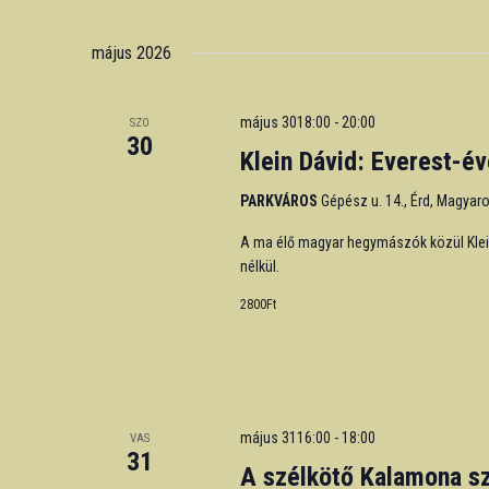
Events
Select
by
date.
május 2026
Keyword.
május 3018:00
-
20:00
SZO
30
Klein Dávid: Everest-
PARKVÁROS
Gépész u. 14., Érd, Magyar
A ma élő magyar hegymászók közül Klein
nélkül.
2800Ft
május 3116:00
-
18:00
VAS
31
A szélkötő Kalamona sz