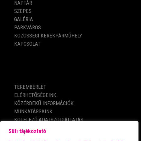
NAPTÁR
SZEPES
GALÉRIA
PARKVÁROS
KÖZÖSSÉGI KERÉKPÁRMŰHELY
KAPCSOLAT
KÖZÉRDEKŰ ADATOK
TEREMBÉRLET
ELÉRHETŐSÉGEINK
KÖZÉRDEKŰ INFORMÁCIÓK
MUNKATÁRSAINK
KÖTELEZŐ ADATSZOLGÁLTATÁS
ADATVÉDELMI TÁJÉKOZTATÓ
Süti tájékoztató
IMPRESSZUM