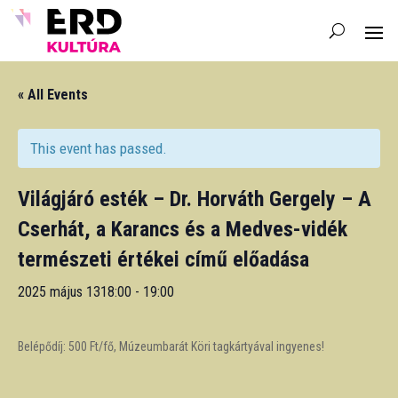
« All Events
This event has passed.
Világjáró esték – Dr. Horváth Gergely – A
Cserhát, a Karancs és a Medves-vidék
természeti értékei című előadása
2025 május 1318:00
-
19:00
Belépődíj: 500 Ft/fő, Múzeumbarát Köri tagkártyával ingyenes!