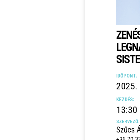
ZENÉ
LEGN
SIST
IDŐPONT:
2025.
KEZDÉS:
13:30
SZERVEZŐ:
Szűcs 
+36 70 3