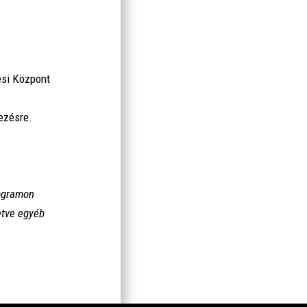
si Központ
ezésre.
rogramon
letve egyéb