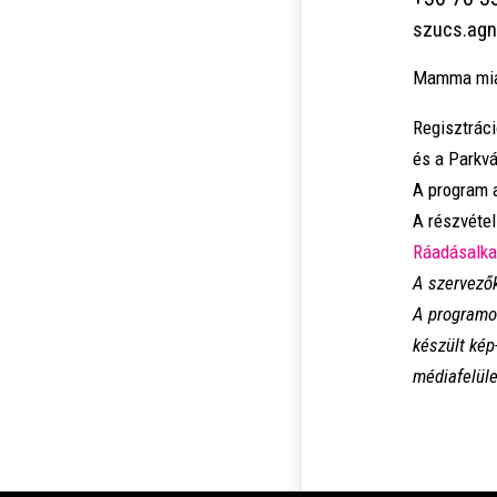
szucs.agn
Mamma mia 
Regisztráci
és a Parkv
A program a
A részvétel
Ráadásalk
A szervezők
A programon
készült kép-
médiafelüle