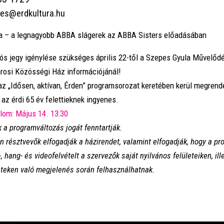
es@erdkultura.hu
– a legnagyobb ABBA slágerek az ABBA Sisters előadásában
ós jegy igénylése szükséges április 22-től a Szepes
Gyula Művelődé
árosi Közösségi Ház információjánál!
z „Idősen, aktívan, Érden” programsorozat keretében kerül megrend
 az érdi 65 év felettieknek ingyenes.
alom:
Május
14.
13
:
30
 a programváltozás jogát fenntartják.
 résztvevők elfogadják a házirendet, valamint elfogadják, hogy a p
, hang- és videofelvételt a szervezők saját nyilvános felületeiken, il
teken való megjelenés során felhasználhatnak.