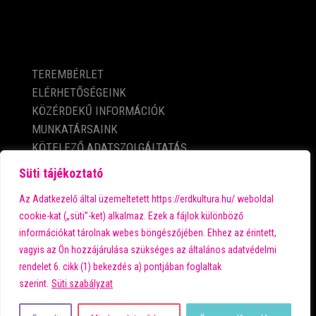
KÖZÉRDEKŰ ADATOK
TEREMBÉRLET
ELÉRHETŐSÉGEINK
KÖZÉRDEKŰ INFORMÁCIÓK
MUNKATÁRSAINK
KÖTELEZŐ ADATSZOLGÁLTATÁS
ADATVÉDELMI TÁJÉKOZTATÓ
Süti tájékoztató
IMPRESSZUM
Az Adatkezelő által üzemeltetett https://erdkultura.hu/ weboldal
cookie-kat („süti”-ket) alkalmaz. Ezek a fájlok különböző
információkat tárolnak webes böngészőjében. Ehhez az érintett,
A városi kultúra fő támogatója:
vagyis az Ön hozzájárulása szükséges az általános adatvédelmi
rendelet 6. cikk (1) bekezdés a) pontjában foglaltak
szerint.
Süti szabályzat