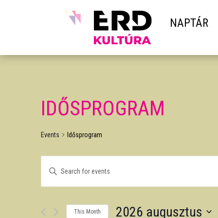
NAPTÁR
IDŐSPROGRAM
Events
Idősprogram
EVENTS
Enter
SEARCH
Keyword.
AND
Search
VIEWS
2026 augusztus
for
NAVIGATION
This Month