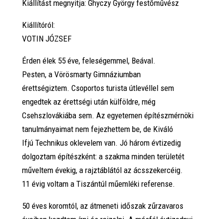
Kiállítást megnyitja: Ghyczy György festőművész
Kiállítóról:
VOTIN JÓZSEF
Érden élek 55 éve, feleségemmel, Beával.
Pesten, a Vörösmarty Gimnáziumban
érettségiztem.
Csoportos turista útlevéllel sem
engedtek az érettségi után külföldre, még
Csehszlovákiába sem. Az egyetemen építészmérnöki
tanulmányaimat nem fejezhettem be, de Kiváló
Ifjú Technikus oklevelem van.
Jó három évtizedig
dolgoztam építészként: a szakma minden területét
műveltem évekig, a rajztáblától az ácsszekercéig.
11 évig voltam a Tiszántúl műemléki referense.
50 éves koromtól, az átmeneti időszak zűrzavaros