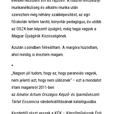
éveiben
kezdtem írni és rajzolni. A másfél évtizednyi
munkanélküliség és alkalmi munka után
szereztem még néhány szakképesítést, az egri
főiskolán lettem tanító, könyvtár-pedagógus, és utóbb
az OSZK-ban képzett újságíró, máig tagja vagyok a
Magyar Újságírók Közösségének.
Azután csöndben félreálltam. A margóra húzódtam,
ahol mindig is éreztem magam.
*
„Nagyon jól tudom, hogy az, hogy paranoiás vagyok,
nem jelenti azt, hogy nem üldöznek” – ezt a mondatot
írtam magamról 2011-ben
az
Amator Artium Országos Képző- és Iparművészeti
Tárlat Esszencia
vándorkiállításának katalógusába.
Kezdettől részt veszek a KÉK − Képzőművészek Érdi