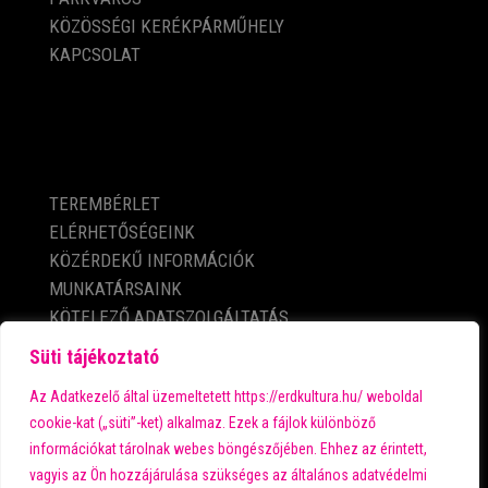
KÖZÖSSÉGI KERÉKPÁRMŰHELY
KAPCSOLAT
KÖZÉRDEKŰ ADATOK
TEREMBÉRLET
ELÉRHETŐSÉGEINK
KÖZÉRDEKŰ INFORMÁCIÓK
MUNKATÁRSAINK
KÖTELEZŐ ADATSZOLGÁLTATÁS
ADATVÉDELMI TÁJÉKOZTATÓ
Süti tájékoztató
IMPRESSZUM
Az Adatkezelő által üzemeltetett https://erdkultura.hu/ weboldal
cookie-kat („süti”-ket) alkalmaz. Ezek a fájlok különböző
információkat tárolnak webes böngészőjében. Ehhez az érintett,
A városi kultúra fő támogatója:
vagyis az Ön hozzájárulása szükséges az általános adatvédelmi