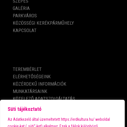
SZEPES
GALÉRIA
PARKVÁROS
KÖZÖSSÉGI KERÉKPÁRMŰHELY
KAPCSOLAT
KÖZÉRDEKŰ ADATOK
TEREMBÉRLET
ELÉRHETŐSÉGEINK
KÖZÉRDEKŰ INFORMÁCIÓK
MUNKATÁRSAINK
KÖTELEZŐ ADATSZOLGÁLTATÁS
ADATVÉDELMI TÁJÉKOZTATÓ
Süti tájékoztató
IMPRESSZUM
Az Adatkezelő által üzemeltetett https://erdkultura.hu/ weboldal
cookie-kat („süti”-ket) alkalmaz. Ezek a fájlok különböző