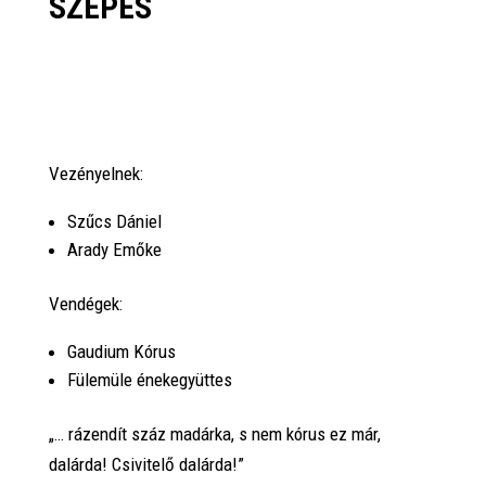
SZEPES
Vezényelnek:
Szűcs Dániel
Arady Emőke
Vendégek:
Gaudium Kórus
Fülemüle énekegyüttes
„… rázendít száz madárka, s nem kórus ez már,
dalárda! Csivitelő dalárda!”