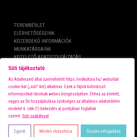
KÖZÉRDEKŰ ADATOK
TEREMBÉRLET
ELÉRHETŐSÉGEINK
KÖZÉRDEKŰ INFORMÁCIÓK
MUNKATÁRSAINK
KÖTELEZŐ ADATSZOLGÁLTATÁS
ADATVÉDELMI TÁJÉKOZTATÓ
Süti tájékoztató
IMPRESSZUM
Az Adatkezelő által üzemeltetett https://erdkultura.hu/ weboldal
cookie-kat („süti”-ket) alkalmaz. Ezek a fájlok különböző
információkat tárolnak webes böngészőjében. Ehhez az érintett,
A városi kultúra fő támogatója:
vagyis az Ön hozzájárulása szükséges az általános adatvédelmi
rendelet 6. cikk (1) bekezdés a) pontjában foglaltak
szerint.
Süti szabályzat
Egyedi
Minden elutasítása
Összes elfogadása