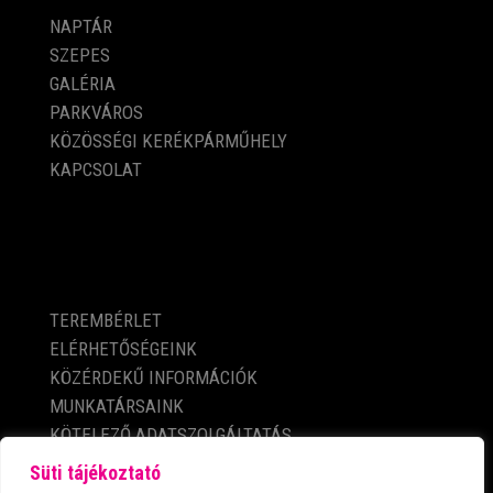
NAPTÁR
SZEPES
GALÉRIA
PARKVÁROS
KÖZÖSSÉGI KERÉKPÁRMŰHELY
KAPCSOLAT
KÖZÉRDEKŰ ADATOK
TEREMBÉRLET
ELÉRHETŐSÉGEINK
KÖZÉRDEKŰ INFORMÁCIÓK
MUNKATÁRSAINK
KÖTELEZŐ ADATSZOLGÁLTATÁS
ADATVÉDELMI TÁJÉKOZTATÓ
Süti tájékoztató
IMPRESSZUM