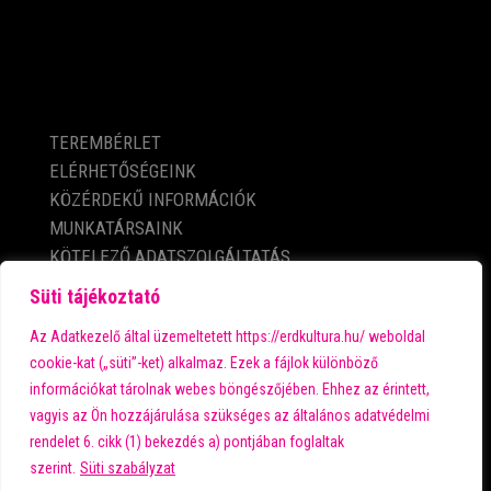
KÖZÉRDEKŰ ADATOK
TEREMBÉRLET
ELÉRHETŐSÉGEINK
KÖZÉRDEKŰ INFORMÁCIÓK
MUNKATÁRSAINK
KÖTELEZŐ ADATSZOLGÁLTATÁS
ADATVÉDELMI TÁJÉKOZTATÓ
Süti tájékoztató
IMPRESSZUM
Az Adatkezelő által üzemeltetett https://erdkultura.hu/ weboldal
cookie-kat („süti”-ket) alkalmaz. Ezek a fájlok különböző
információkat tárolnak webes böngészőjében. Ehhez az érintett,
A városi kultúra fő támogatója:
vagyis az Ön hozzájárulása szükséges az általános adatvédelmi
rendelet 6. cikk (1) bekezdés a) pontjában foglaltak
szerint.
Süti szabályzat