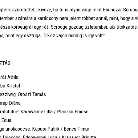
telik szeretettel….kivéve, ha te is olyan vagy, mint Ebenezár Scroog
tember számára a karácsony nem jelent többet annál, mint, hogy a v
észe körbeugrál egy fát. Scrooge gazdag üzletember, aki titokzatos,
, mint egy osztriga. De ez vajon mindig is így volt?
ZTÁS:
rát Attila
bó Kristóf
Fezziwig: Oroszi Tamás
arap Diána
ratchitné: Karaivanov Lilla / Placskó Emese
k Édua
ge unokaöccse: Kapusi Patrik / Bence Timur
d felesége: Edomwonyi Luca / Kranauer Brigitta