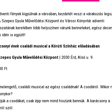
venti fények kigyúlnak a városban, kezdetét veszi a várakozás leg
A Szepes Gyula Művelődési Központ és Városi Könyvtár adventi
ozatának keretében több helyszínen várunk benneteket, egész dec
 idén is együtt!
csonyi ének
családi musical a Körúti Színház előadásában
Szepes Gyula Művelődési Központ
| 2030 Érd, Alsó u. 9.
00 Ft
melengető, családi musical az egész családnak! A csodáról. Mikor 
onykor?
tjük a csodákat, csak épp nem mind hiszünk bennük. A karácsony a
ól szól.