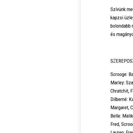
Szívünk meg
kapzsi üzle
bolondabb r
és magányos
SZEREPOS
Scrooge: Ba
Marley: Sza
Chratchit, 
Dilberné: K
Margaret, C
Belle: Mali
Fred, Scroo
Lauren, Fre