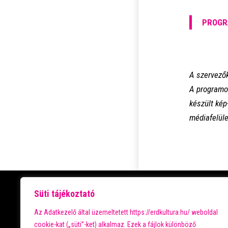
PROGRA
A szervezők
A programon
készült kép-
médiafelüle
PROGRAMOK
Süti tájékoztató
Az Adatkezelő által üzemeltetett https://erdkultura.hu/ weboldal
NAPTÁR
cookie-kat („süti”-ket) alkalmaz. Ezek a fájlok különböző