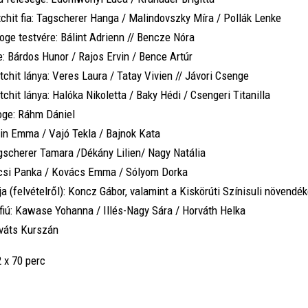
chit fia: Tagscherer Hanga / Malindovszky Míra / Pollák Lenke
oge testvére: Bálint Adrienn // Bencze Nóra
: Bárdos Hunor / Rajos Ervin / Bence Artúr
tchit lánya: Veres Laura / Tatay Vivien // Jávori Csenge
tchit lánya: Halóka Nikoletta / Baky Hédi / Csengeri Titanilla
oge: Ráhm Dániel
in Emma / Vajó Tekla / Bajnok Kata
gscherer Tamara /Dékány Lilien/ Nagy Natália
ucsi Panka / Kovács Emma / Sólyom Dorka
a (felvételről): Koncz Gábor, valamint a Kiskörúti Színisuli növendék
fiú: Kawase Yohanna / Illés-Nagy Sára / Horváth Helka
ováts Kurszán
 x 70 perc