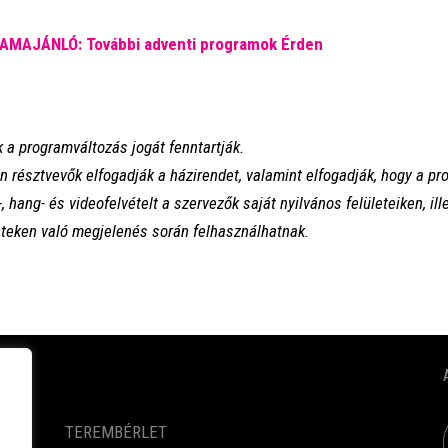
MAJÁNLÓ: További adventi programok Érden
 a programváltozás jogát fenntartják.
 résztvevők elfogadják a házirendet, valamint elfogadják, hogy a p
, hang- és videofelvételt a szervezők saját nyilvános felületeiken, il
teken való megjelenés során felhasználhatnak.
KÖZÉRDEKŰ ADATOK
TEREMBÉRLET