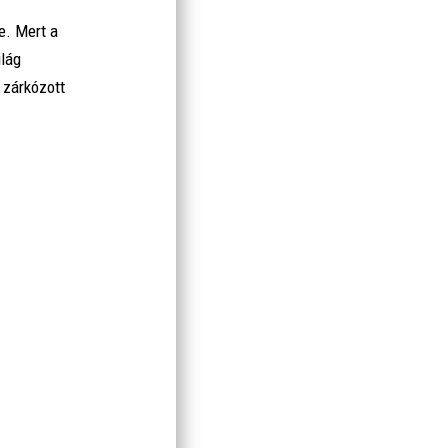
e. Mert a
ilág
 zárkózott