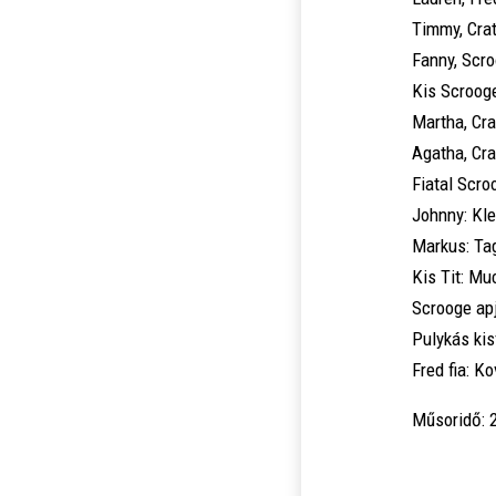
Timmy, Crat
Fanny, Scro
Kis Scrooge
Martha, Cra
Agatha, Cra
Fiatal Scro
Johnny: Kle
Markus: Ta
Kis Tit: M
Scrooge apj
Pulykás kis
Fred fia: K
Műsoridő: 2