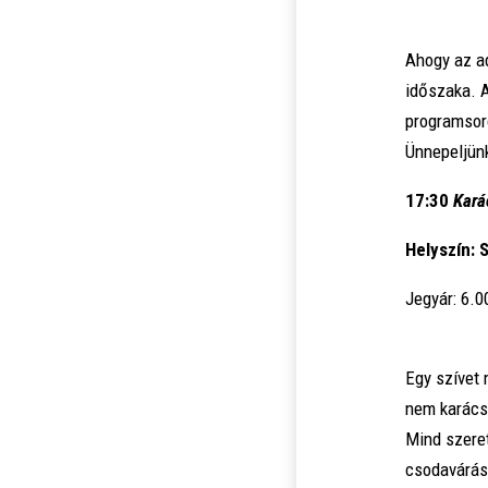
Ahogy az ad
időszaka. 
programsor
Ünnepeljünk
17:30
Kará
Helyszín: 
Jegyár: 6.0
Egy szívet 
nem karács
Mind szere
csodavárásr