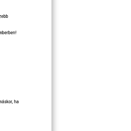
szebb
emberben!
máskor, ha