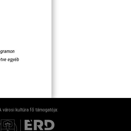
rogramon
letve egyéb
A városi kultúra fő támogatója: