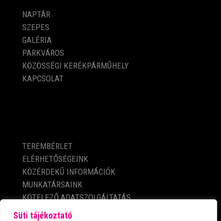
NAPTÁR
SZEPES
GALÉRIA
PARKVÁROS
KÖZÖSSÉGI KERÉKPÁRMŰHELY
KAPCSOLAT
KÖZÉRDEKŰ ADATOK
TEREMBÉRLET
ELÉRHETŐSÉGEINK
KÖZÉRDEKŰ INFORMÁCIÓK
MUNKATÁRSAINK
KÖTELEZŐ ADATSZOLGÁLTATÁS
ADATVÉDELMI TÁJÉKOZTATÓ
Süti tájékoztató