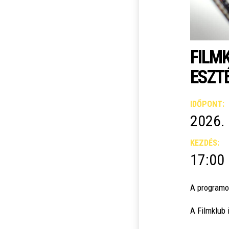
FILM
ESZT
IDŐPONT:
2026. 
KEZDÉS:
17:00
A programon
A Filmklub 