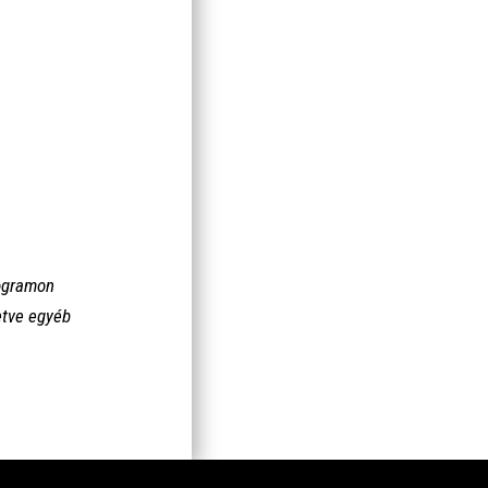
rogramon
letve egyéb