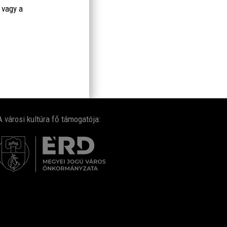
 vagy a
A városi kultúra fő támogatója: