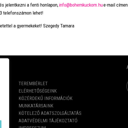
és jelentkezni a fenti honlapon,
info@bohemkuckom.hu
e-mail címen
3 telefonszámon lehet!
etettel a gyermekeket! Szegedy Tamara
KÖZÉRDEKŰ ADATOK
TEREMBÉRLET
ELÉRHETŐSÉGEINK
KÖZÉRDEKŰ INFORMÁCIÓK
MUNKATÁRSAINK
KÖTELEZŐ ADATSZOLGÁLTATÁS
ADATVÉDELMI TÁJÉKOZTATÓ
IMPRESSZUM