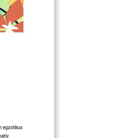
n egzotikus
eatív