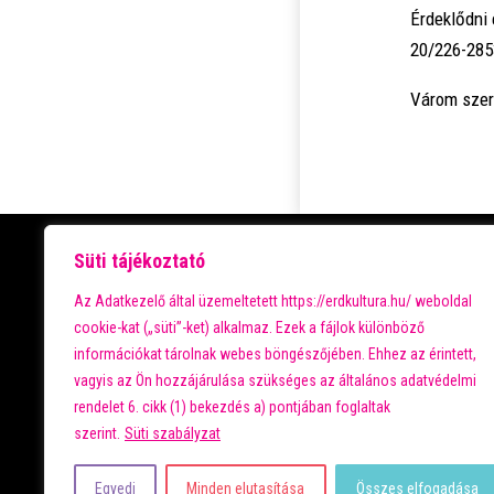
Érdeklődni 
20/226-285
Várom szer
PROGRAMOK
Süti tájékoztató
Az Adatkezelő által üzemeltetett https://erdkultura.hu/ weboldal
NAPTÁR
cookie-kat („süti”-ket) alkalmaz. Ezek a fájlok különböző
SZEPES
információkat tárolnak webes böngészőjében. Ehhez az érintett,
GALÉRIA
vagyis az Ön hozzájárulása szükséges az általános adatvédelmi
PARKVÁROS
rendelet 6. cikk (1) bekezdés a) pontjában foglaltak
szerint.
Süti szabályzat
KÖZÖSSÉGI KERÉKPÁRMŰHELY
KAPCSOLAT
Egyedi
Minden elutasítása
Összes elfogadása