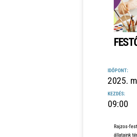
FEST
IDŐPONT:
2025. m
KEZDÉS:
09:00
Rajzos-fes
állataink t