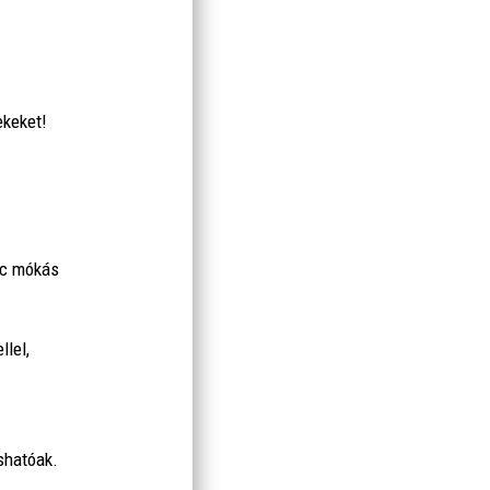
ekeket!
ucc mókás
llel,
shatóak.