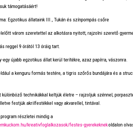
suk támogatásáért!
ma: Egzotikus állataink III., Tukán és színpompás csőre
előtt várom szeretettel az alkotásra nyitott, rajzolni szerető gyerm
ás reggel 9 órától 13 óráig tart.
-egy újabb egzotikus állat kerül terítékre, azaz papírra, vászonra.
éldául a kenguru formás testére, a tigris szőrős bundájára és a str
t különböző technikákkal keltjük életre – rajzoljuk szénnel, porpaszte
lletve festjük akrilfestékkel vagy akvarellel, tintával.
 program részletei mindig a
hemkuckom.hu/kreativfoglalkozasok/festes-gyerekeknek
oldalon olva