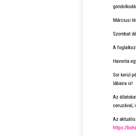
gondolkodá
Márciusi té
Szombat dél
A foglalkoz
Havonta egy
Sor kerül p
lábaira is!
Az állatoka
ceruzával, i
Az aktuális
https://bo