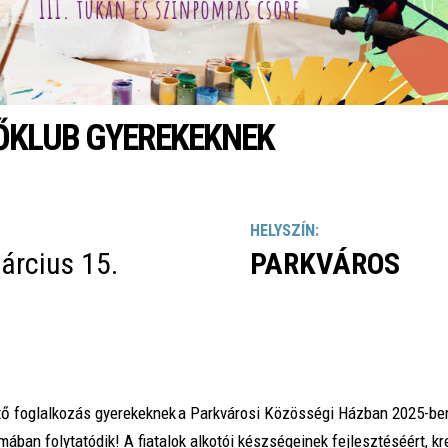
ŐKLUB GYEREKEKNEK
HELYSZÍN:
árcius 15.
PARKVÁROS
tő foglalkozás gyerekeknek
a Parkvárosi Közösségi Házban 2025-be
émában folytatódik! A fiatalok alkotói készségeinek fejlesztéséért, kr