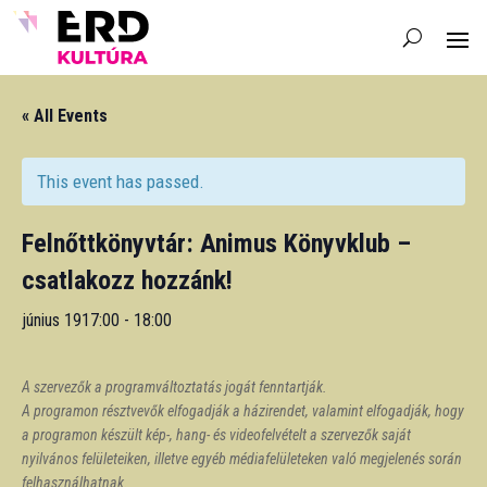
« All Events
This event has passed.
Felnőttkönyvtár: Animus Könyvklub –
csatlakozz hozzánk!
június 1917:00
-
18:00
A szervezők a programváltoztatás jogát fenntartják.
A programon résztvevők elfogadják a házirendet, valamint elfogadják, hogy
a programon készült kép-, hang- és videofelvételt a szervezők saját
nyilvános felületeiken, illetve egyéb médiafelületeken való megjelenés során
felhasználhatnak.