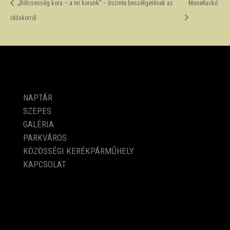
„Bölcsesség kora – a mi korunk” – őszinte beszélgetések az
MeseKuckó
időskorról
PROGRAMOK
NAPTÁR
SZEPES
GALÉRIA
PARKVÁROS
KÖZÖSSÉGI KERÉKPÁRMŰHELY
KAPCSOLAT
KÖZÉRDEKŰ ADATOK