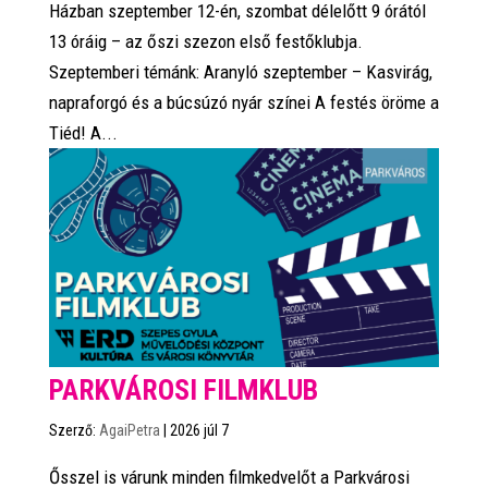
Házban szeptember 12-én, szombat délelőtt 9 órától
13 óráig – az őszi szezon első festőklubja.
Szeptemberi témánk: Aranyló szeptember – Kasvirág,
napraforgó és a búcsúzó nyár színei A festés öröme a
Tiéd! A...
PARKVÁROSI FILMKLUB
Szerző:
AgaiPetra
|
2026 júl 7
Ősszel is várunk minden filmkedvelőt a Parkvárosi