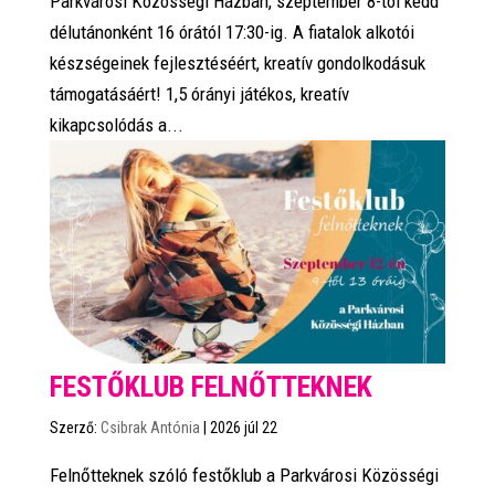
Parkvárosi Közösségi Házban, szeptember 8-tól kedd
délutánonként 16 órától 17:30-ig. A fiatalok alkotói
készségeinek fejlesztéséért, kreatív gondolkodásuk
támogatásáért! 1,5 órányi játékos, kreatív
kikapcsolódás a...
FESTŐKLUB FELNŐTTEKNEK
Szerző:
Csibrak Antónia
|
2026 júl 22
Felnőtteknek szóló festőklub a Parkvárosi Közösségi