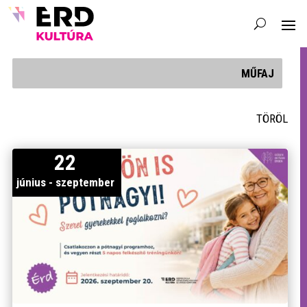
MŰFAJ
TÖRÖL
22
június - szeptember