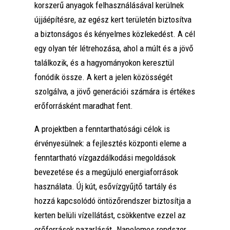
korszerű anyagok felhasználásával kerülnek
újjáépítésre, az egész kert területén biztosítva
a biztonságos és kényelmes közlekedést. A cél
egy olyan tér létrehozása, ahol a múlt és a jövő
találkozik, és a hagyományokon keresztül
fonódik össze. A kert a jelen közösségét
szolgálva, a jövő generációi számára is értékes
erőforrásként maradhat fent.
A projektben a fenntarthatósági célok is
érvényesülnek: a fejlesztés központi eleme a
fenntartható vízgazdálkodási megoldások
bevezetése és a megújuló energiaforrások
használata. Új kút, esővízgyűjtő tartály és
hozzá kapcsolódó öntözőrendszer biztosítja a
kerten belüli vízellátást, csökkentve ezzel az
erőforrások pazarlását. Napelemes rendszer