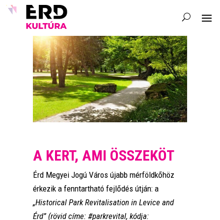
A KERT, AMI ÖSSZEKÖT
Érd Megyei Jogú Város újabb mérföldkőhöz
érkezik a fenntartható fejlődés útján: a
„Historical Park Revitalisation in Levice and
Érd” (rövid címe: #parkrevital, kódja: