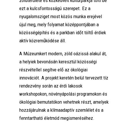
zöldterülete és közkedvelt kultúrparkja tölti be
ezt a kulcsfontosságú szerepet. Ez a
nyugalomsziget most közös munka erejével
újul meg, mely folyamat középpontjában a
közösségépítés és a parkban időt töltő érdiek
aktív közreműködése áll.
A Múzeumkert modern, zöld oázissá alakul át,
a helyiek bevonásán keresztül közösségi
részvétellel segítve elő az ökológiai
innovációt. A projekt keretén belül tervezett tíz
rendezvény során az érdi lakosok
workshopokon, növényápolási programokon és
ökológiai bemutatókon vehetnek részt, amelyek
hozzájárulnak a klímaadaptív szemlélet és a
fenntartható életmód megismeréséhez.