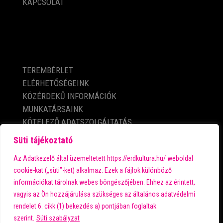
KAPCSOLAT
KÖZÉRDEKŰ ADATOK
TEREMBÉRLET
ELÉRHETŐSÉGEINK
KÖZÉRDEKŰ INFORMÁCIÓK
MUNKATÁRSAINK
KÖTELEZŐ ADATSZOLGÁLTATÁS
ADATVÉDELMI TÁJÉKOZTATÓ
Süti tájékoztató
IMPRESSZUM
Az Adatkezelő által üzemeltetett https://erdkultura.hu/ weboldal
cookie-kat („süti”-ket) alkalmaz. Ezek a fájlok különböző
információkat tárolnak webes böngészőjében. Ehhez az érintett,
A városi kultúra fő támogatója:
vagyis az Ön hozzájárulása szükséges az általános adatvédelmi
rendelet 6. cikk (1) bekezdés a) pontjában foglaltak
szerint.
Süti szabályzat