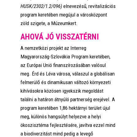
HUSK/2302/1.2/096)
elnevezésű, revitalizációs
program keretében megújul a városközpont
zöld szigete, a Múzeumkert.
AHOVÁ JÓ VISSZATÉRNI
A nemzetközi projekt az Interreg
Magyarország-Szlovákia Program keretében,
az Európai Unió finanszírozásában valósul
meg. Érd és Léva városa, válaszul a globálisan
felmerülő és dinamikusan változó környezeti
kihívásokra közösen igyekszik megoldást
találni a határon átnyúló partnerség erejével. A
program keretében 1,86 hektárnyi terület újul
meg, különös hangsúlyt helyezve a helyi
ökoszisztéma fejlesztésére, javítva ezzel mind
a biodiverzitást mind pedig a levegő