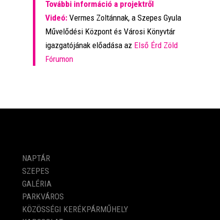
További információ a projektről
Videó:
Vermes Zoltánnak, a Szepes Gyula
Művelődési Központ és Városi Könyvtár
igazgatójának előadása az
Első Érd Zöld
Fórumon
PROGRAMOK
NAPTÁR
SZEPES
GALÉRIA
PARKVÁROS
KÖZÖSSÉGI KERÉKPÁRMŰHELY