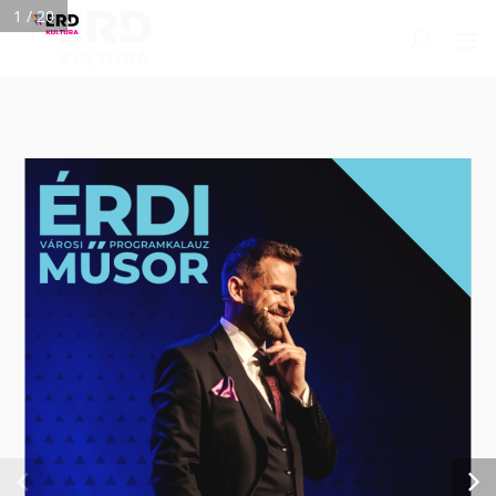
1 / 20
PROGRAMOK
NAPTÁR
SZEPES
GALÉRIA
PARKVÁROS
KÖZÖSSÉGI KERÉKPÁRMŰHELY
KAPCSOLAT
KÖZÉRDEKŰ ADATOK
TEREMBÉRLET