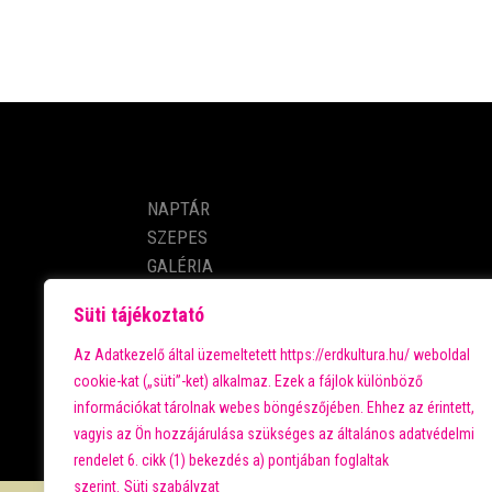
PROGRAMOK
NAPTÁR
SZEPES
GALÉRIA
PARKVÁROS
Süti tájékoztató
KÖZÖSSÉGI KERÉKPÁRMŰHELY
KAPCSOLAT
Az Adatkezelő által üzemeltetett https://erdkultura.hu/ weboldal
cookie-kat („süti”-ket) alkalmaz. Ezek a fájlok különböző
információkat tárolnak webes böngészőjében. Ehhez az érintett,
vagyis az Ön hozzájárulása szükséges az általános adatvédelmi
rendelet 6. cikk (1) bekezdés a) pontjában foglaltak
szerint.
Süti szabályzat